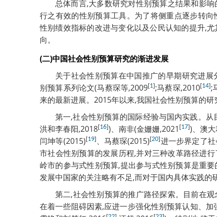
总体而言,大多数研究对性别预算之结果和影响
行之有效的性别预算工具。为了将侧重点逐步转向
性别绩效指标的改进与变化以及公民认知的提升,尤
向。
(二)中国社会性别预算研究的渐进发展
关于社会性别预算在中国推广的早期研究进展
[
]
[
]
别预算系列论文(马蔡琛等,2009
1
;马蔡琛,2010
14
;
来的最新进展。2015年以来,我国社会性别预算的
第一,社会性别预算的国际经验与国内实践。从
[
]
[
]
洪和李春阳,2018
16
)、南非(金姗姗,2021
17
)、澳大
[
]
[
]
闫坤等(2015)
19
、马蔡琛(2015)
20
进一步界定了社
市社会性别预算的发展历程,并对三种改革路径进行了
岭市的参与式性别预算,提出参与式性别预算是重要
发展中国家的关注略有不足,而对于国内具体实践的
第二,社会性别预算的推广路径探索。目前在观
在着一些阻碍因素,应进一步强化性别预算认知、加
[
]
[
]
22
23