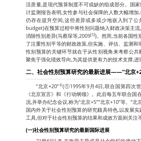
活质量,是现代预算制度不可或缺的组成部分。国家统计
计监测报告表明,女性参与社会保障的人数大幅增加
仍存在提升空间,这些差异或多或少地嵌入到了公共
budget)在预算过程中将性别问题纳入财政决策主
[
]
消除性别差异(马蔡琛等,2009
1
)。然而,当前各国
了注重性别平等的财政政策,但实施、评估、监测和审计
性别预算的关键环节就在于从性别视角来考察公共
聚焦于强化绩效导向,为其提供更有力的技术支撑,
二、社会性别预算研究的最新进展——“北京+2
①
“北京+20”
(①1995年9月4日,联合国第
《北京宣言》和《行动纲领》。此后每五年联合国
况,并举办纪念会议,称为“北京+5”“北京+10”等。“北
国内外关于社会性别预算的研究颇具特色,以发展实
工具,但对于社会性别预算的结果和成效方面则关注
(一)社会性别预算研究的最新国际进展