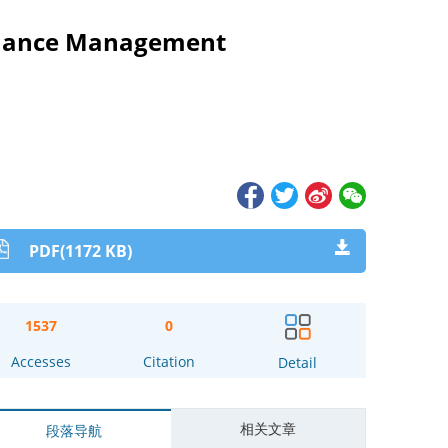
ormance Management
PDF(1172 KB)
1537
0
Accesses
Citation
Detail
相关文章
段落导航