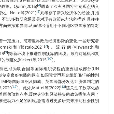
社会性别预算在全球范围内逐步发展起来。Stotsky等
[
]
Quinn(2016)
4
调查了欧洲各国将性别观点纳入
[
]
olte等(2021)
5
则考察了新兴经济体的经验,并指
不过,多数研究通常是对现有政策或方法的描述,且往往
方面来探索异同,从而得出适用于不同地区或国家的针对
着一定压力。随着世界政治经济形势的变化,一些研究者
[
]
Elomäki和Ylöstalo,2021
7
)、流行病(Viswanath和
[
]
19
9
)等新环境下推进性别预算的困境。政府对危机和复
[
]
(Kickert等,2015
10
)。
制已成为联合国等国际组织议程的重要组成部分(UN
开始制定良好实践的标准,如国际货币基金组织(IMF)的性别
EU)、IMF等国际组织及挪威、英国等部分发达经济体制定的
[
]
[
]
2020
12
)。此外,Mattei等(2022)
13
还关注了数字化趋
着巨额预算赤字,缓解失业和经济损失的政策措施占用了
推进动力不足的困境,急需通过更多研究来推动社会性别
。