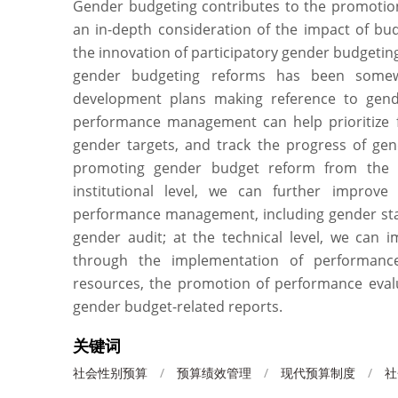
Gender budgeting contributes to the promotion 
an in-depth consideration of the impact of bud
the innovation of participatory gender budgetin
gender budgeting reforms has been somew
development plans making reference to gende
performance management can help prioritize fi
gender targets, and track the progress of gen
promoting gender budget reform from the 
institutional level, we can further improve
performance management, including gender stat
gender audit; at the technical level, we ca
through the implementation of performance
resources, the promotion of performance eval
gender budget-related reports.
关键词
社会性别预算
/
预算绩效管理
/
现代预算制度
/
社