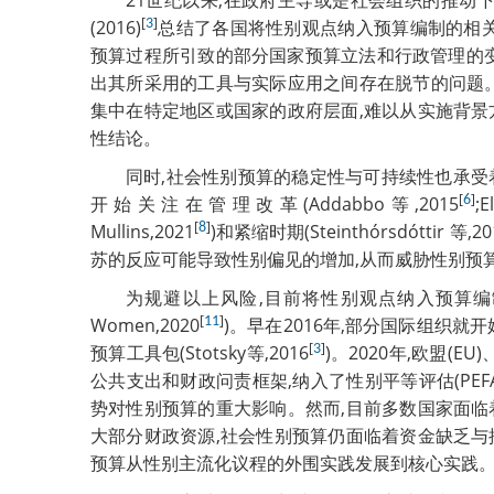
21世纪以来,在政府主导或是社会组织的推动下,
[
]
(2016)
3
总结了各国将性别观点纳入预算编制的相关政策。
预算过程所引致的部分国家预算立法和行政管理的变化。N
出其所采用的工具与实际应用之间存在脱节的问题。
集中在特定地区或国家的政府层面,难以从实施背景
性结论。
同时,社会性别预算的稳定性与可持续性也承受
[
]
开始关注在管理改革(Addabbo等,2015
6
;
[
]
Mullins,2021
8
)和紧缩时期(Steinthórsdóttir 等,20
苏的反应可能导致性别偏见的增加,从而威胁性别预算的制度化
为规避以上风险,目前将性别观点纳入预算编
[
]
Women,2020
11
)。早在2016年,部分国际组织就
[
]
预算工具包(Stotsky等,2016
3
)。2020年,欧盟(
公共支出和财政问责框架,纳入了性别平等评估(PEFA,
势对性别预算的重大影响。然而,目前多数国家面临
大部分财政资源,社会性别预算仍面临着资金缺乏与
预算从性别主流化议程的外围实践发展到核心实践