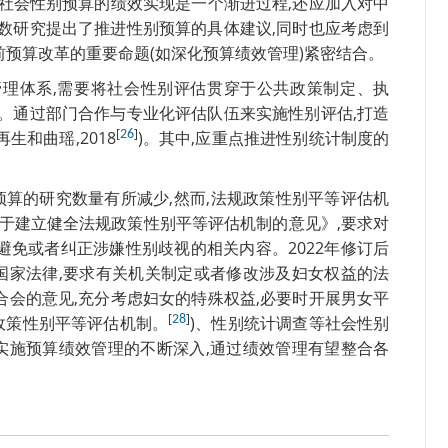
于社会性别预算的绩效实现是一个渐进过程,还应加入对中
多数研究提出了推进性别预算的具体建议,同时也应考虑到
前预算改革的重要命题(如深化预算绩效管理)紧密结合。
管理体系,需要将社会性别评估贯穿于公共政策制定、执
)。通过部门合作与专业化评估队伍来实施性别评估,打造
[
]
和曲瑶,2018
26
)。其中,应重点推进性别统计制度的
别预算的研究数量有所减少,然而,法规政策性别平等评估机
《关于建立健全法规政策性别平等评估机制的意见》,要求对
避免或者纠正涉嫌性别歧视的相关内容。2022年修订后
国家法律,要求有关机关制定或者修改涉及妇女权益的法
合会的意见,充分考虑妇女的特殊权益,必要时开展男女平
[
]
规政策性别平等评估机制。
28
)、性别统计调查等社会性别
实施预算绩效管理的不断深入,通过绩效管理有望整合各