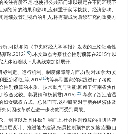
的关注有所不足,也使得公共部门难以锁定在不同环境下
性别预算的结果和影响,应侧重于实际拨款、经济影响、
其是绩效管理视角的引入,将有望成为后续研究的重要方
分析,可以参阅《中央财经大学学报》发表的三论社会性
[
]
马蔡琛,2012
15
),本文重点考察社会性别预算在2015年以
研究大体沿着以下几条线索加以展开:
目标制定、运行机制、制度保障等方面,分别对加拿大(娄
[
]
利亚(邰烈虹等,2015
18
)等典型国家的实践进行了考察。
会性别预算的本质、技术重点与功能,回顾了河南省焦作
[
]
综合比较。郭夏娟和杨麒君(2016)
21
考察了浙江省温
的妇女赋权方式。总体而言,这些研究对于新兴经济体及
研究则因改革试点进一步收敛而受到局限。
念、制度以及具体操作层面上,社会性别预算的推进均存
强顶层设计、推进能力建设,拓展性别预算的实施范围(山