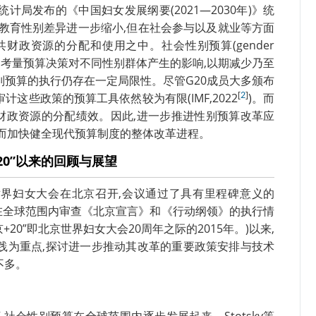
局发布的《中国妇女发展纲要(2021—2030年)》统
,教育性别差异进一步缩小,但在社会参与以及就业等方面
财政资源的分配和使用之中。社会性别预算(gender
流,考量预算决策对不同性别群体产生的影响,以期减少乃至
性别预算的执行仍存在一定局限性。尽管G20成员大多颁布
[
]
这些政策的预算工具依然较为有限(IMF,2022
2
)。而
财政资源的分配绩效。因此,进一步推进性别预算改革应
进而加快健全现代预算制度的整体改革进程。
0”以来的回顾与展望
四次世界妇女大会在北京召开,会议通过了具有里程碑意义的
在全球范围内审查《北京宣言》和《行动纲领》的执行情
京+20”即北京世界妇女大会20周年之际的2015年。)以来,
践为重点,探讨进一步推动其改革的重要政策安排与技术
不多。