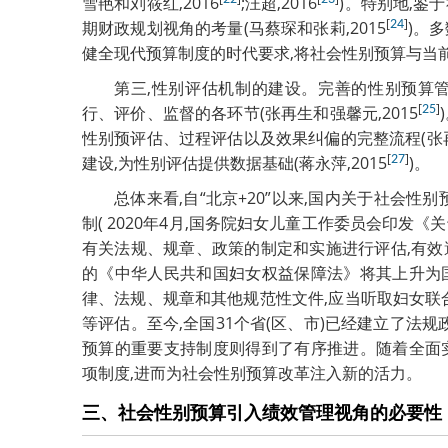
雪艳和刘筱红,2016
;汪超,2016
)。特别地,鉴
[
]
期财政规划视角的考量(马蔡琛和张莉,2015
24
)。
健全现代预算制度的时代要求,将社会性别预算与当
第三,性别评估机制的建设。完善的性别预算
[
]
行、评价、监督的各环节(张再生和强馨元,2015
25
性别预评估、过程评估以及效果纠偏的完整流程(张再生
[
]
建设,为性别评估提供数据基础(蒋永萍,2015
27
)。
总体来看,自“北京+20”以来,国内关于社会性
制( 2020年4月,国务院妇女儿童工作委员会印发
有关法规、规章、政策的制定和实施进行评估,有效
的《中华人民共和国妇女权益保障法》将其上升为
律、法规、规章和其他规范性文件,应当听取妇女联
等评估。至今,全国31个省(区、市)已经建立了法
预算的重要支持制度则得到了有序推进。随着全面
项制度,进而为社会性别预算改革注入新的活力。
三、社会性别预算引入绩效管理视角的必要性