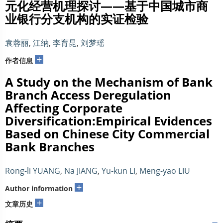
元化经营机理探讨——基于中国城市商
业银行分支机构的实证检验
袁蓉丽
,
江纳
,
李育昆
,
刘梦瑶
+
作者信息
A Study on the Mechanism of Bank
Branch Access Deregulation
Affecting Corporate
Diversification:Empirical Evidences
Based on Chinese City Commercial
Bank Branches
Rong-li YUANG
,
Na JIANG
,
Yu-kun LI
,
Meng-yao LIU
+
Author information
+
文章历史