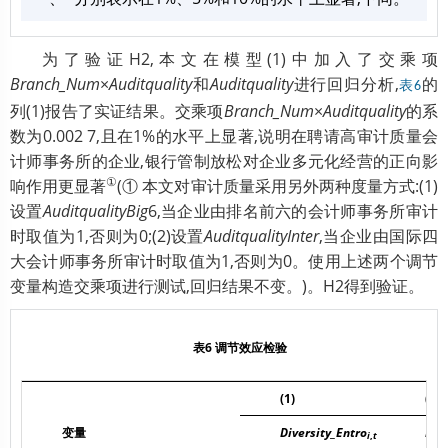
为了验证H2,本文在模型(1)中加入了交乘项
Branch_Num
×
Auditquality
和
Auditquality
进行回归分析,
的
表6
列(1)报告了实证结果。交乘项
Branch_Num
×
Auditquality
的系
数为0.002 7,且在1%的水平上显著,说明在聘请高审计质量会
计师事务所的企业,银行管制放松对企业多元化经营的正向影
①
响作用更显著
(① 本文对审计质量采用另外两种度量方式:(1)
设置
AuditqualityBig
6,当企业由排名前六的会计师事务所审计
时取值为1,否则为0;(2)设置
AuditqualityInter
,当企业由国际四
大会计师事务所审计时取值为1,否则为0。使用上述两个调节
变量构造交乘项进行测试,回归结果不变。)。H2得到验证。
表6 调节效应检验
(1)
(2)
变量
Diversity_Entro
Div
i
,
t