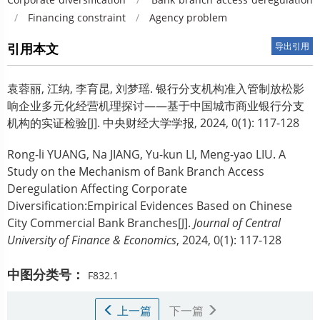
/
Financing constraint
/
Agency problem
引用本文
导出引用
袁蓉丽
,
江纳
,
李育昆
,
刘梦瑶
.
银行分支机构准入管制放松影
响企业多元化经营机理探讨——基于中国城市商业银行分支
机构的实证检验[J]. 中央财经大学学报, 2024, 0(1): 117-128
Rong-li YUANG
,
Na JIANG
,
Yu-kun LI
,
Meng-yao LIU
.
A
Study on the Mechanism of Bank Branch Access
Deregulation Affecting Corporate
Diversification:Empirical Evidences Based on Chinese
City Commercial Bank Branches[J].
Journal of Central
University of Finance & Economics
, 2024, 0(1): 117-128
中图分类号：
F832.1
上一篇
下一篇