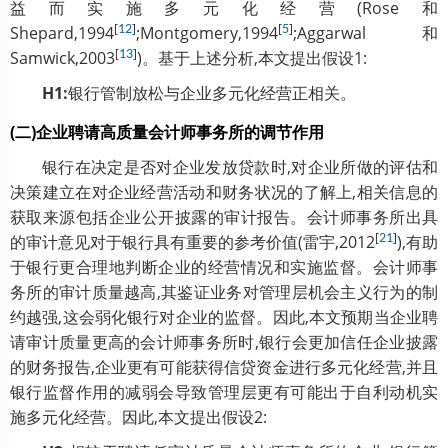
益而实施多元化经营(Rose和
[
]
[
]
Shepard,1994
12
;Montgomery,1994
5
;Aggarwal和
[
]
Samwick,2003
13
)。基于上述分析,本文提出假设1:
H1:
银行管制放松与企业多元化经营正相关。
(二)企业聘请高质量会计师事务所的调节作用
银行在决定是否对企业发放贷款时,对企业所做的评估和
决策建立在对企业经营活动和财务状况的了解上,相关信息的
获取来源包括企业公开披露的审计报告。会计师事务所出具
[
]
的审计意见对于银行具有重要的参考价值(雷宇,2012
21
),有助
于银行更合理地判断企业的经营情况和实施监督。会计师事
务所的审计质量越高,其鉴证业务对管理层机会主义行为的制
约越强,这会弱化银行对企业的监督。因此,本文预期当企业聘
请审计质量更高的会计师事务所时,银行会更加信任企业披露
的财务报告,企业更有可能获得信贷资金进行多元化经营,并且
银行监督作用的减弱会导致管理层更有可能出于自利动机实
施多元化经营。因此,本文提出假设2: