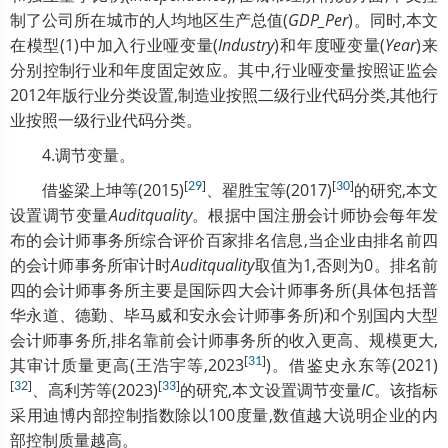
制了公司所在城市的人均地区生产总值(
GDP_Per
)。同时,本文
在模型(1)中加入行业哑变量(
Industry
)和年度哑变量(
Year
)来
分别控制行业和年度固定效应。其中,行业哑变量按照证监会
2012年版行业分类设置,制造业按照二级行业代码分类,其他行
业按照一级行业代码分类。
4.调节变量。
[
]
[
]
借鉴梁上坤等(2015)
29
、翟胜宝等(2017)
30
的研究,本文
设置调节变量
Auditquality
。根据中国注册会计师协会每年发
布的会计师事务所综合评价百家排名信息,当企业由排名前四
的会计师事务所审计时
Auditquality
取值为1,否则为0。排名前
四的会计师事务所主要是国际四大会计师事务所(具体包括普
华永道、德勤、毕马威和安永会计师事务所)和个别国内大型
会计师事务所,排名靠前会计师事务所的收入更高、规模更大,
[
]
其审计质量更高(王浩宇等,2023
31
)。借鉴史永东等(2021)
[
]
[
]
32
、高利芳等(2023)
33
的研究,本文设置调节变量
IC
。该指标
采用迪博内部控制指数除以100度量,数值越大说明企业的内
部控制质量越高。