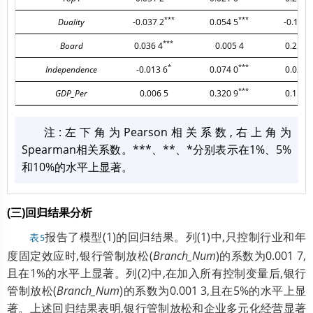
***
***
Duality
-0.037 2
0.054 5
-0.127 
***
Board
0.036 4
0.005 4
0.234 
*
***
Independence
-0.013 6
0.074 0
0.022 
***
GDP_Per
0.006 5
0.320 9
0.152 
注:左下角为Pearson相关系数,右上角为
Spearman相关系数。***、**、*分别表示在1%、5%
和10%的水平上显著。
(三)回归结果分析
报告了模型(1)的回归结果。列(1)中,只控制行业和年
表5
度固定效应时,银行管制放松(
Branch_Num
)的系数为0.001 7,
且在1%的水平上显著。列(2)中,在加入所有控制变量后,银行
管制放松(
Branch_Num
)的系数为0.001 3,且在5%的水平上显
著。上述回归结果表明,银行管制放松和企业多元化经营显著