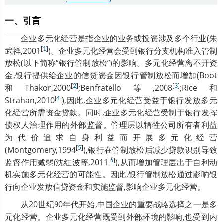
一、引言
企业多元化经营是指企业的业务或投资涉及多个行业(朱
[
]
武祥,2001
1
)。企业多元化经营会受到银行分支机构准入管制
放松(以下简称“银行管制放松”)的影响。多元化经营离不开资
金,银行提供给企业的信贷资金因银行管制放松而增加(Boot
[
]
[
]
和Thakor,2000
2
;Benfratello等,2008
3
;Rice和
[
]
Strahan,2010
4
),因此,企业多元化经营受益于银行发放多元
化经营所需资金贷款。同时,企业多元化经营受制于银行发挥
债权人治理作用的外部监督。管理层以牺牲公司所有者利益
为代价追求自身利益而开展多元化经营
[
]
(Montgomery,1994
5
),银行在管制放松后减少贷款识别导致
[
]
监督作用减弱(沈红波等,2011
6
),从而增加管理层出于自利动
机实施多元化经营的可能性。因此,银行管制放松通过影响银
行向企业发放信贷资金和实施监督,影响企业多元化经营。
从20世纪90年代开始,中国企业的重要战略选择之一是多
元化经营。企业多元化经营既受到外部环境的影响,也受到内