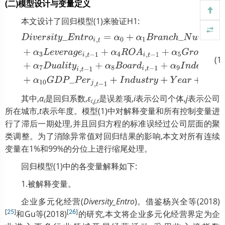
(二)模型设计与变量定义
本文设计了回归模型(1)来验证H1:
(1)
D
i
v
e
r
s
i
t
y
_
E
n
t
r
o
i
,
t
=
α
0
+
α
1
B
r
a
n
c
h
_
N
u
m
j
,
t
−
1
+
α
2
S
i
z
e
其中,
α
是回归系数,
ε
是误差项,
i
表示公司个体,
j
表示公司
i
i
,
j
,
t
所在城市,
t
表示年度。模型(1)中对解释变量和所有控制变量进
行了滞后一期处理,并且回归方程的标准误经过公司层面的聚
类调整。为了消除异常值对回归结果的影响,本文对所有连续
变量在1%和99%的分位上进行缩尾处理。
回归模型(1)中的各变量解释如下:
1.被解释变量。
企业多元化经营(
Diversity_Entro
)。借鉴杨兴全等(2018)
[
]
[
]
25
和Gu等(2018)
26
的研究,本文将企业多元化经营界定为企