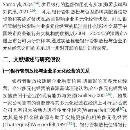
[
]
Samolyk,2004
14
),并且银行的监督作用会有所加强(孟庆斌和
[
]
刘岚溪,2021
15
)。可见,银行管制放松与否因影响其配置信贷
资源和实施监督状况,故而影响企业多元化经营状况。那么,银
行管制放松影响企业多元化经营的机理是什么呢?本文基于中
国城市商业银行分支机构的数据,以2004—2020年沪深两市A
股上市公司为研究样本,通过实证检验银行管制放松与企业多
元化经营之间的关系,进一步对其影响机理进行探究。
二、文献综述与研究假设
(一)银行管制放松与企业多元化经营的关系
银行管制放松缓解企业融资约束,进而影响其多元化经
营。企业多元化经营的资源基础理论认为,企业多元化经营的
[
]
实施依附于企业的现有能力与资源(Guillén,2000
16
)。如果
一家公司拥有的资源使得其多元化经营在经济上可行,那么该
[
]
公司具有很大的动力进行多元化经营(Wernerfelt,1984
10
),
尤其是外部金融资源有助于实施更多的相关多元化经营
[
]
(Chatterjee和Wernerfelt,1991
11
)。银行管制放松使得银行