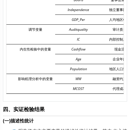
Independence
独立董事比例
GDP_Per
人均地区GD
调节变量
Auditquality
审计质量
IC
内部控制质量
内生性检验中的变量
Cashflow
现金流
Age
企业年龄
Population
地区人口数量
影响机理分析中的变量
WW
融资约束
MCOST
代理成本
四、实证检验结果
(一)描述性统计