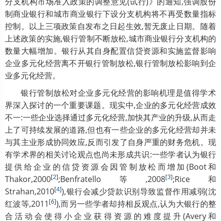
分支机构市场准入政策的调整意见(试行)》的通知,强调股份
制商业银行和城市商业银行下设分支机构将不再受数量指标
控制。以上三项政策自发布之日起生效,暂无废止日期。随着
上述政策的实施,银行管制不断放松,城市商业银行分支机构的
数量大幅增加。银行从其自身配置信贷资源和实施监督影响
企业多元化经营离不开银行管制放松,银行管制放松影响到企
业多元化经营。
银行管制放松对企业多元化经营的影响机理是值得学术
界深入探讨的一个重要课题。现实中,企业的多元化经营成效
不一:一些企业选择通过多元化经营,加快其产业的升级,从而走
上了可持续发展的道路,但也有一些企业的多元化经营却并未
与其主业形成协同效应,反而引发了自身严重的财务危机。现
有学术界的相关讨论观点也尚未形成共识:一些学者认为银行
提供给企业的信贷资源会因管制放松而增加(Boot和
[
]
[
]
Thakor,2000
2
;Benfratello等,2008
3
;Rice和
[
]
Strahan,2010
4
),银行会减少贷款识别导致监督作用减弱(沈
[
]
红波等,2011
6
),而另一些学者却持相反观点,认为大银行的整
合活动会使得小企业获得资源的难度提升(Avery和