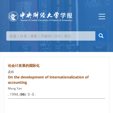
论会计发展的国际化
孟焰
On the development of internationalization of
accounting
Meng Yan
. 1994, (
06
): 0 -0 .