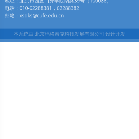
地址：北京市西直门外学院南路39号（100086）
电话：010-62288381，62288382
邮箱：xsqks@cufe.edu.cn
本系统由
北京玛格泰克科技发展有限公司
设计开发