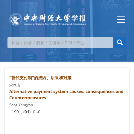
“替代支付制”的成因、后果和对策
宋养琰
Alternative payment system causes, consequences and
Countermeasures
Song Yangyan
. 1991, (
01
): 0 -0 .