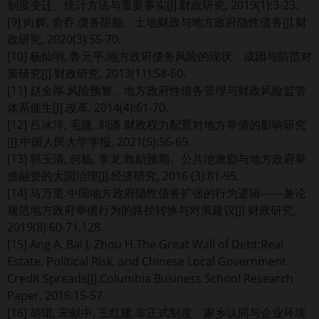
制度变迁、统计方法与重要事实[J].财政研究, 2019(1):3-23.
[9] 向辉, 俞乔.债务限额、土地财政与地方政府隐性债务[J].财
政研究, 2020(3):55-70.
[10] 杨灿明, 鲁元平.地方政府债务风险的现状、成因与防范对
策研究[J].财政研究, 2013(11):58-60.
[11] 赵全厚.风险预警、地方政府性债务管理与财政风险监管
体系催生[J].改革, 2014(4):61-70.
[12] 吕冰洋, 毛捷, 刘潘.财政权力配置对地方举债的影响研究
[J].中国人民大学学报, 2021(5):56-69.
[13] 郭玉清, 何杨, 李龙.救助预期、公共池激励与地方政府举
债融资的大国治理[J].经济研究, 2016 (3):81-95.
[14] 马万里.中国地方政府隐性债务扩张的行为逻辑——兼论
规范地方政府举债行为的路径转换与对策建议[J].财政研究,
2019(8):60-71,128.
[15] Ang A, Bai J, Zhou H.The Great Wall of Debt:Real
Estate, Political Risk, and Chinese Local Government
Credit Spreads[J].Columbia Business School Research
Paper, 2016:15-57.
[16] 胡珺, 宋献中, 王红建.非正式制度、家乡认同与企业环境