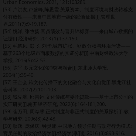
Urban Economics, 2021, 121:103289.
[53] 卢洪友,卢盛峰,陈思霞.关系资本、制度环境与财政转移支
付有效性——来自中国地市一级的经验证据[J].管理世
界,2011(7):9-19,187.
[54] 姚洋, 张牧扬.官员绩效与晋升锦标赛——来自城市数据的
证据[J].经济研究, 2013 (1):137-150.
[55] 毛德凤, 彭飞, 刘华.城市扩张、财政分权与环境污染——
基于263个地级市面板数据的实证分析[J].中南财经政法大学
学报, 2016(5):42-53.
[56] 陈平.多元文化的冲突与融合[J].东北师大学报,
2004(1):35-40.
[57] 王金会.跨文化传播下的文化融合与文化自觉[J].黑龙江社
会科学, 2007(2):101-103.
[58] 钱先航, 邱善运.文化传统与委托贷款——基于上市公司的
实证研究[J].南开经济研究, 2022(6):164-181,200.
[59] 崔万田, 周晔馨.正式制度与非正式制度的关系探析[J].教
学与研究, 2006(8):42-48.
[60] 耿曙, 庞保庆, 钟灵娜.中国地方领导任期与政府行为模式:
官员任期的政治经济学[J].经济学(季刊), 2016 (3):893-916.