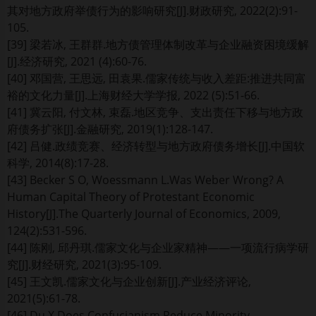
其对地方政府举债行为的影响研究[J].财政研究, 2022(2):91-
105.
[39] 梁若冰, 王群群.地方债管理体制改革与企业融资困境缓解
[J].经济研究, 2021 (4):60-76.
[40] 邓国营, 王思远, 田袁果.儒家传统与收入差距:推进共同富
裕的文化力量[J].上海财经大学学报, 2022 (5):51-66.
[41] 冀云阳, 付文林, 束磊.地区竞争、支出责任下移与地方政
府债务扩张[J].金融研究, 2019(1):128-147.
[42] 吕健.政绩竞赛、经济转型与地方政府债务增长[J].中国软
科学, 2014(8):17-28.
[43] Becker S O, Woessmann L.Was Weber Wrong? A
Human Capital Theory of Protestant Economic
History[J].The Quarterly Journal of Economics, 2009,
124(2):531-596.
[44] 陈刚, 邱丹琪.儒家文化与企业家精神——一项流行病学研
究[J].财经研究, 2021(3):95-109.
[45] 王文凯.儒家文化与企业创新[J].产业经济评论,
2021(5):61-78.
[46] Du X.Does Confucianism Reduce Minority