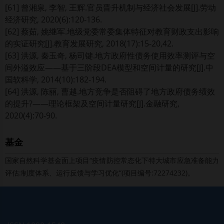
[61] 曾湘泉, 李智, 王辉.官员晋升机制与经济社会发展[J].劳动
经济研究, 2020(6):120-136.
[62] 蔡茹, 姚继军.地级党委常委集体特征对教育财政支出影响
的实证研究[J].教育发展研究, 2018(17):15-20,42.
[63] 洪源, 秦玉奇, 杨司键.地方政府性债务使用效率测评与空
间外溢效应——基于三阶段DEA模型和空间计量的研究[J].中
国软科学, 2014(10):182-194.
[64] 洪源, 陈丽, 曹越.地方竞争是否阻碍了地方政府债务绩效
的提升?——理论框架及空间计量研究[J].金融研究,
2020(4):70-90.
基金
国家自然科学基金面上项目“疫情防控常态化下特大城市应急准备能力
评估:制度体系、运行反馈与学习优化”(项目编号:72274232)。