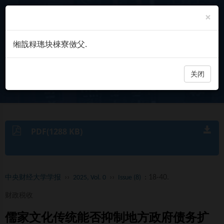
×
缃戠粶璁块棶寮傚父.
关闭
PDF(1288 KB)
››
››
: 18-40.
中央财经大学学报
2025, Vol. 0
Issue (8)
财政税收
儒家文化传统能否抑制地方政府债务扩