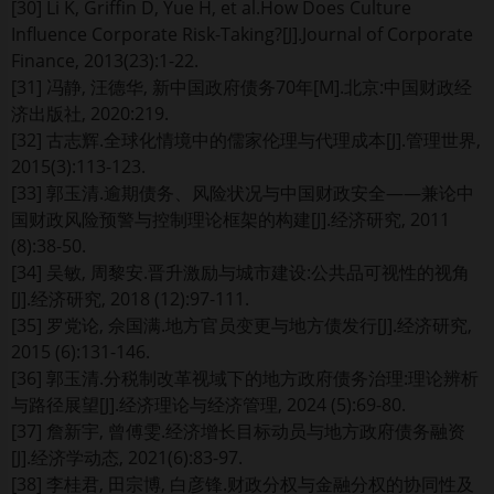
[30] Li K, Griffin D, Yue H, et al.How Does Culture
Influence Corporate Risk-Taking?[J].Journal of Corporate
Finance, 2013(23):1-22.
[31] 冯静, 汪德华, 新中国政府债务70年[M].北京:中国财政经
济出版社, 2020:219.
[32] 古志辉.全球化情境中的儒家伦理与代理成本[J].管理世界,
2015(3):113-123.
[33] 郭玉清.逾期债务、风险状况与中国财政安全——兼论中
国财政风险预警与控制理论框架的构建[J].经济研究, 2011
(8):38-50.
[34] 吴敏, 周黎安.晋升激励与城市建设:公共品可视性的视角
[J].经济研究, 2018 (12):97-111.
[35] 罗党论, 佘国满.地方官员变更与地方债发行[J].经济研究,
2015 (6):131-146.
[36] 郭玉清.分税制改革视域下的地方政府债务治理:理论辨析
与路径展望[J].经济理论与经济管理, 2024 (5):69-80.
[37] 詹新宇, 曾傅雯.经济增长目标动员与地方政府债务融资
[J].经济学动态, 2021(6):83-97.
[38] 李桂君, 田宗博, 白彦锋.财政分权与金融分权的协同性及