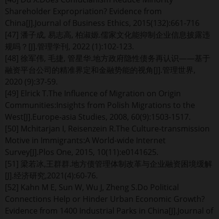
Shareholder Expropriation? Evidence from
China[J].Journal of Business Ethics, 2015(132):661-716
[47] 潘子成, 易志高, 柏淑嫄.儒家文化能抑制企业信息披露违
规吗？[J].管理学刊, 2022 (1):102-123.
[48] 徐军伟, 毛捷, 管星华.地方政府隐性债务再认识——基于
融资平台公司的精准界定和金融势能的视角[J].管理世界,
2020 (9):37-59.
[49] Elrick T.The Influence of Migration on Origin
Communities:Insights from Polish Migrations to the
West[J].Europe-asia Studies, 2008, 60(9):1503-1517.
[50] Mchitarjan I, Reisenzein R.The Culture-transmission
Motive in Immigrants:A World-wide Internet
Survey[J].Plos One, 2015, 10(11):e0141625.
[51] 梁若冰,王群群.地方债管理体制改革与企业融资困境缓解
[J].经济研究,2021(4):60-76.
[52] Kahn M E, Sun W, Wu J, Zheng S.Do Political
Connections Help or Hinder Urban Economic Growth?
Evidence from 1400 Industrial Parks in China[J].Journal of