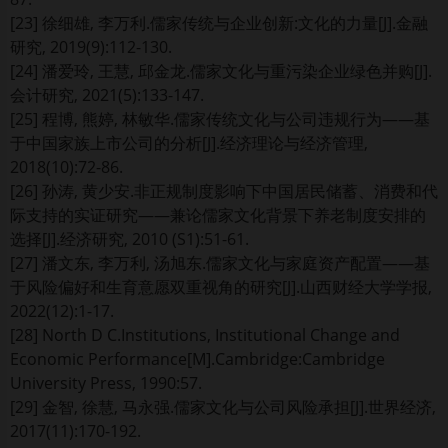
[23] 徐细雄, 李万利.儒家传统与企业创新:文化的力量[J].金融
研究, 2019(9):112-130.
[24] 潘爱玲, 王慧, 邱金龙.儒家文化与重污染企业绿色并购[J].
会计研究, 2021(5):133-147.
[25] 程博, 熊婷, 林敏华.儒家传统文化与公司违规行为——基
于中国家族上市公司的分析[J].经济理论与经济管理,
2018(10):72-86.
[26] 孙涛, 黄少安.非正规制度影响下中国居民储蓄、消费和代
际支持的实证研究——兼论儒家文化背景下养老制度安排的
选择[J].经济研究, 2010 (S1):51-61.
[27] 潘文东, 李万利, 汤旭东.儒家文化与家庭资产配置——基
于风险偏好和生育意愿双重视角的研究[J].山西财经大学学报,
2022(12):1-17.
[28] North D C.Institutions, Institutional Change and
Economic Performance[M].Cambridge:Cambridge
University Press, 1990:57.
[29] 金智, 徐慧, 马永强.儒家文化与公司风险承担[J].世界经济,
2017(11):170-192.