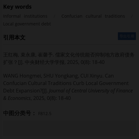
Key words
Informal institutions
/
Confucian cultural traditions
/
Local government debt
引用本文
导出引用
王红梅, 束永康, 崔馨予.
儒家文化传统能否抑制地方政府债务
扩张？[J]. 中央财经大学学报, 2025, 0(8): 18-40
WANG Hongmei, SHU Yongkang, CUI Xinyu.
Can
Confucian Cultural Traditions Curb Local Government
Debt Expansion?[J].
Journal of Central University of Finance
& Economics
, 2025, 0(8): 18-40
中图分类号：
F812.5