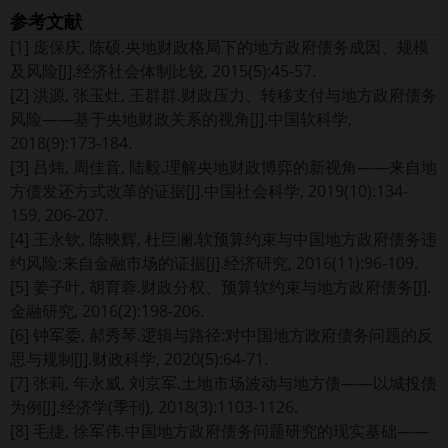
参考文献
[1] 庞保庆, 陈硕.央地财政格局下的地方政府债务成因、规模
及风险[J].经济社会体制比较, 2015(5):45-57.
[2] 洪源, 张玉灶, 王群群.财政压力、转移支付与地方政府债务
风险——基于央地财政关系的视角[J].中国软科学,
2018(9):173-184.
[3] 吕炜, 周佳音, 陆毅.理解央地财政博弈的新视角——来自地
方债发还方式改革的证据[J].中国社会科学, 2019(10):134-
159, 206-207.
[4] 王永钦, 陈映辉, 杜巨澜.软预算约束与中国地方政府债务违
约风险:来自金融市场的证据[J].经济研究, 2016(11):96-109.
[5] 姜子叶, 胡育蓉.财政分权、预算软约束与地方政府债务[J].
金融研究, 2016(2):198-206.
[6] 钟军委, 郝秀琴.逻辑与路径:对中国地方政府债务问题的反
思与规制[J].财政科学, 2020(5):64-71.
[7] 张莉, 年永威, 刘京军.土地市场波动与地方债——以城投债
为例[J].经济学(季刊), 2018(3):1103-1126.
[8] 毛捷, 徐军伟.中国地方政府债务问题研究的现实基础——