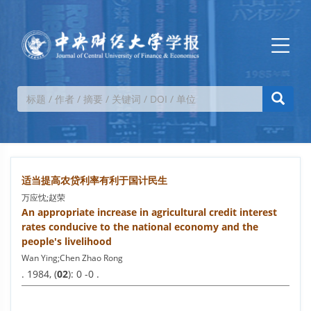
适当提高农贷利率有利于国计民生
万应忱;赵荣
An appropriate increase in agricultural credit interest
rates conducive to the national economy and the
people's livelihood
Wan Ying;Chen Zhao Rong
. 1984, (
02
): 0 -0 .