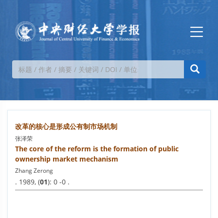
改革的核心是形成公有制市场机制
张泽荣
The core of the reform is the formation of public
ownership market mechanism
Zhang Zerong
. 1989, (
01
): 0 -0 .